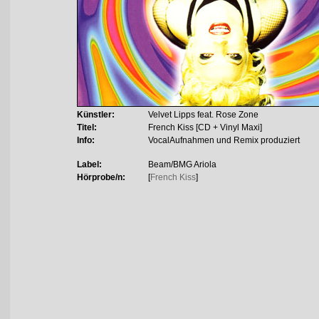
Künstler:
Velvet Lipps feat. Rose Zone
Titel:
French Kiss [CD + Vinyl Maxi]
Info:
VocalAufnahmen und Remix produziert
Label:
Beam/BMG Ariola
Hörprobe/n:
[
French Kiss
]