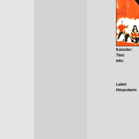
Künstler:
Titel:
Info:
Label:
Hörprobe/n: