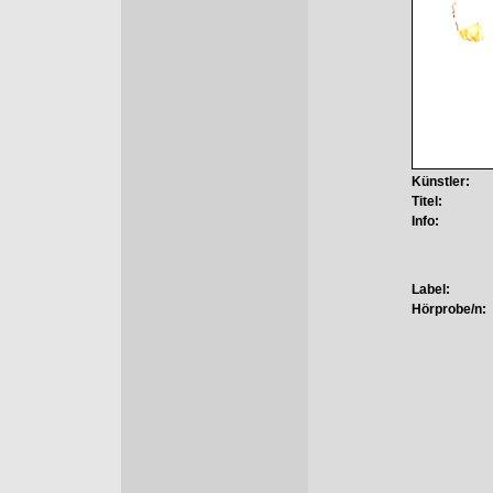
Künstler:
Titel:
Info:
Label:
Hörprobe/n: