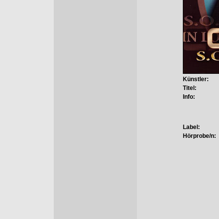
Künstler:
Titel:
Info:
Label:
Hörprobe/n: